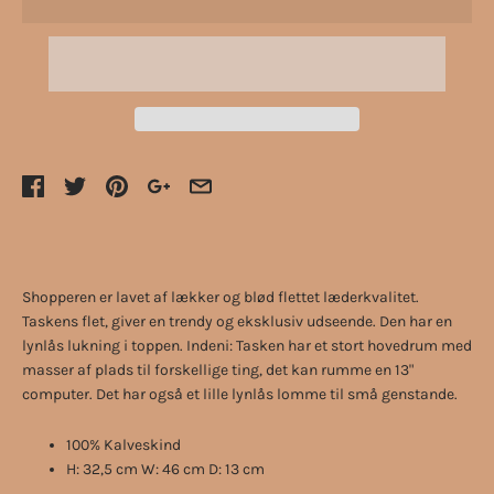
Shopperen er lavet af lækker og blød flettet læderkvalitet.
Taskens flet, giver en trendy og eksklusiv udseende. Den har en
lynlås lukning i toppen. Indeni: Tasken har et stort hovedrum med
masser af plads til forskellige ting, det kan rumme en 13"
computer. Det har også et lille lynlås lomme til små genstande.
100% Kalveskind
H: 32,5 cm W: 46 cm D: 13 cm