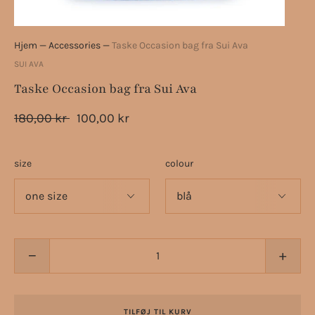
Hjem
—
Accessories
—
Taske Occasion bag fra Sui Ava
SUI AVA
Taske Occasion bag fra Sui Ava
180,00 kr
100,00 kr
size
colour
−
+
TILFØJ TIL KURV