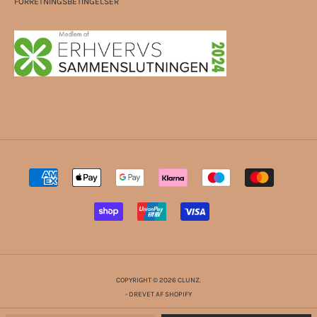
FORRETNINGSBETINGELSER
COPYRIGHT © 2026 CLUNZ.
- DREVET AF SHOPIFY