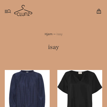
0
Hjem
—
isay
isay