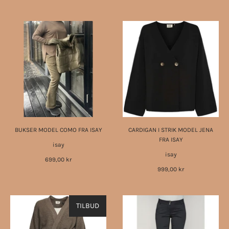
BUKSER MODEL COMO FRA ISAY
CARDIGAN I STRIK MODEL JENA
FRA ISAY
isay
isay
699,00 kr
999,00 kr
TILBUD