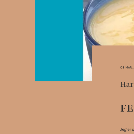
08 MAR.
Har 
FE
Jeg er 