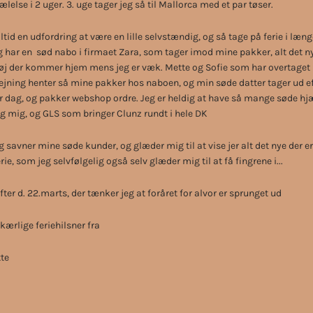
ælelse i 2 uger. 3. uge tager jeg så til Mallorca med et par tøser.
altid en udfordring at være en lille selvstændig, og så tage på ferie i længe
 har en sød nabo i firmaet Zara, som tager imod mine pakker, alt det n
øj der kommer hjem mens jeg er væk. Mette og Sofie som har overtaget
ejning henter så mine pakker hos naboen, og min søde datter tager ud ef
r dag, og pakker webshop ordre. Jeg er heldig at have så mange søde hj
 mig, og GLS som bringer Clunz rundt i hele DK
 savner mine søde kunder, og glæder mig til at vise jer alt det nye der e
erie, som jeg selvfølgelig også selv glæder mig til at få fingrene i...
efter d. 22.marts, der tænker jeg at foråret for alvor er sprunget ud
ærlige feriehilsner fra
te