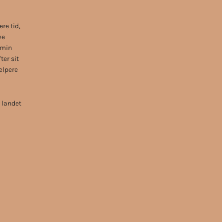
re tid,
ye
 min
ter sit
ælpere
r landet