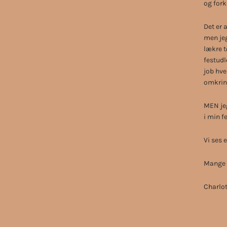
og fork
Det er 
men jeg
lækre t
festudl
job hve
omkring
MEN jeg
i min f
Vi ses 
Mange k
Charlot