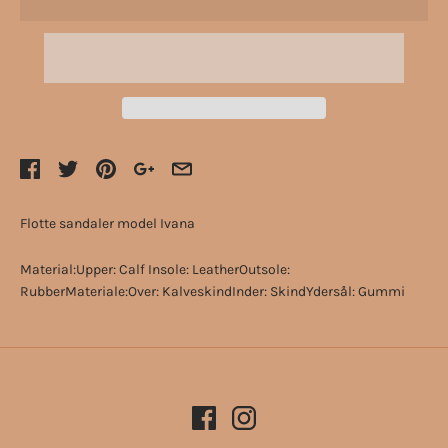
Flotte sandaler model Ivana
Material:Upper: Calf Insole: LeatherOutsole:
RubberMateriale:Over: KalveskindInder: SkindYdersål: Gummi