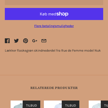
Flere betalingsmuligheder
Lækker flaskegrøn skindnederdel fra Rue de Femme model Nuk
RELATEREDE PRODUKTER
TILBUD
TILBUD
TI