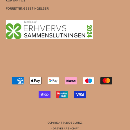
KONTAKT OS
FORRETNINGSBETINGELSER
COPYRIGHT © 2026 CLUNZ.
- DREVET AF SHOPIFY