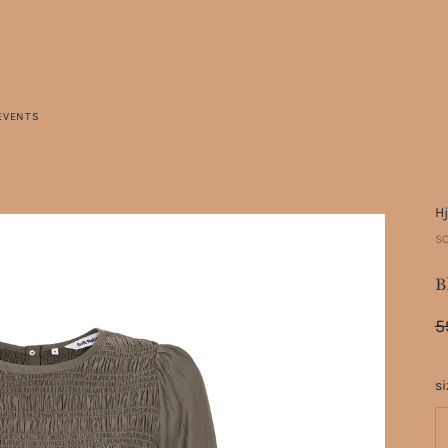
EVENTS
H
SO
B
5
si