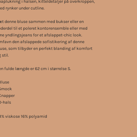
aplukning i halsen, kitteldetaljer på overkroppen,
d rynker under cutline.
æt denne bluse sammen med bukser eller en
derdel til et poleret kontorensemble eller med
ne yndlingsjeans for et afslappet-chic look.
favn den afslappede sofistikering af denne
use, som tilbyder en perfekt blanding af komfort
 stil.
n fulde længde er 62 cm i størrelse S.
Bluse
 Smock
 Knapper
O-hals
4% viskose 16% polyamid