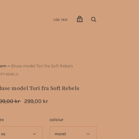
LOG IND
0
jem
—
Bluse model Tori fra Soft Rebels
FT-REBELS
luse model Tori fra Soft Rebels
99,00 kr
299,00 kr
ze
coloiur